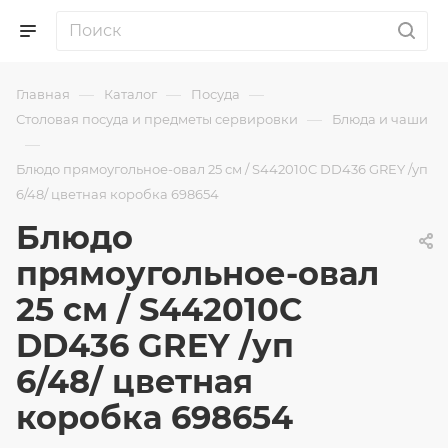
—
—
—
Главная
Каталог
Посуда
—
Столовая посуда и предметы сервировки
Блюда и чаши
—
Блюдо прямоугольное-овал 25 см / S442010C DD436 GREY /уп
6/48/ цветная коробка 698654
Блюдо
прямоугольное-овал
25 см / S442010C
DD436 GREY /уп
6/48/ цветная
коробка 698654