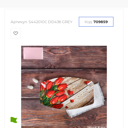
Артикул:
S442010C DD436 GREY
Код:
709859