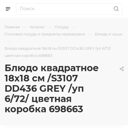
—
—
—
Главная
Каталог
Посуда
—
Столовая посуда и предметы сервировки
Блюда и чаши
—
Блюдо квадратное 18х18 см /S3107 DD436 GREY /уп 6/72/
цветная коробка 698663
Блюдо квадратное
18х18 см /S3107
DD436 GREY /уп
6/72/ цветная
коробка 698663