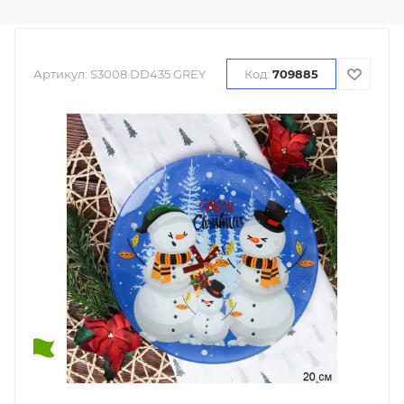
Артикул:
S3008 DD435 GREY
Код:
709885