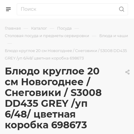
—
—
—
Главная
Каталог
Посуда
—
Столовая посуда и предметы сервировки
Блюда и чаши
—
Блюдо круглое 20 см Новогоднее / Снеговики / S3008 DD435
GREY /уп 6/48/ цветная коробка 698673
Блюдо круглое 20
см Новогоднее /
Снеговики / S3008
DD435 GREY /уп
6/48/ цветная
коробка 698673