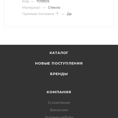
Код
—
709905
Материал
—
Стекло
Прямые поставки
—
Да
?
КАТАЛОГ
НОВЫЕ ПОСТУПЛЕНИЯ
БРЕНДЫ
КОМПАНИЯ
О компании
Вакансии
Условия работы