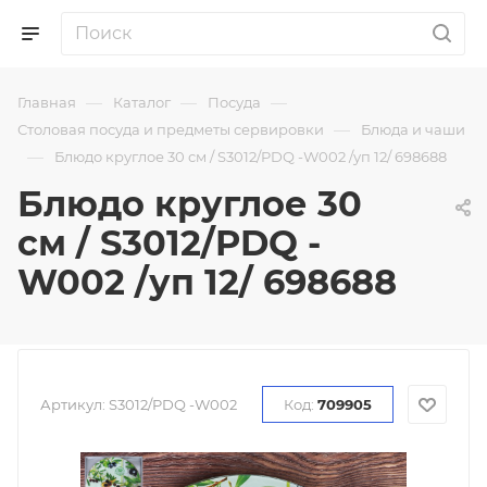
—
—
—
Главная
Каталог
Посуда
—
Столовая посуда и предметы сервировки
Блюда и чаши
—
Блюдо круглое 30 см / S3012/PDQ -W002 /уп 12/ 698688
Блюдо круглое 30
см / S3012/PDQ -
W002 /уп 12/ 698688
Артикул:
S3012/PDQ -W002
Код:
709905