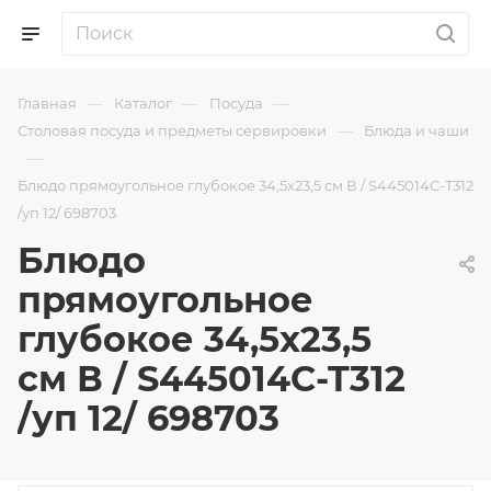
—
—
—
Главная
Каталог
Посуда
—
Столовая посуда и предметы сервировки
Блюда и чаши
—
Блюдо прямоугольное глубокое 34,5х23,5 см В / S445014C-T312
/уп 12/ 698703
Блюдо
прямоугольное
глубокое 34,5х23,5
см В / S445014C-T312
/уп 12/ 698703