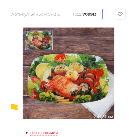
Артикул:
S445014C-T315
Код:
709913
Нет в наличии