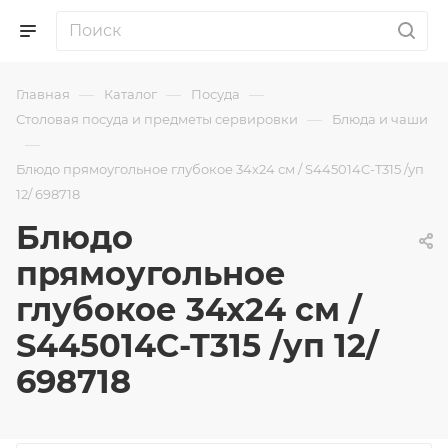
—
—
—
Главная
Каталог
Посуда
—
Столовая посуда и предметы сервировки
Блюда и чаши
—
Блюдо прямоугольное глубокое 34х24 см / S445014C-T315 /уп
12/ 698718
Блюдо
прямоугольное
глубокое 34х24 см /
S445014C-T315 /уп 12/
698718