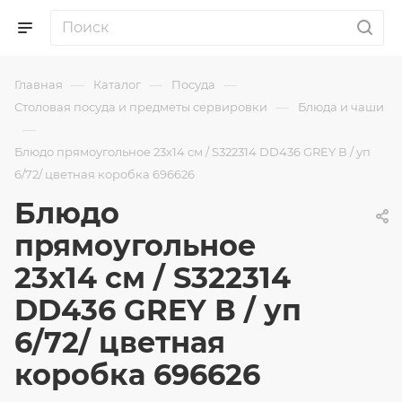
—
—
—
Главная
Каталог
Посуда
—
Столовая посуда и предметы сервировки
Блюда и чаши
—
Блюдо прямоугольное 23x14 см / S322314 DD436 GREY В / уп
6/72/ цветная коробка 696626
Блюдо
прямоугольное
23x14 см / S322314
DD436 GREY В / уп
6/72/ цветная
коробка 696626