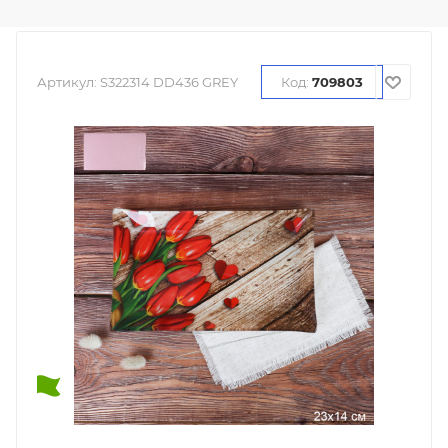
Артикул:
S322314 DD436 GREY
Код:
709803