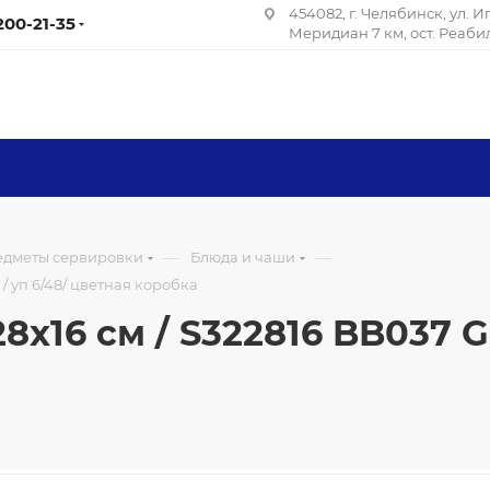
454082, г. Челябинск, ул. 
 200-21-35
Меридиан 7 км, ост. Реаб
—
—
редметы сервировки
Блюда и чаши
/ уп 6/48/ цветная коробка
x16 см / S322816 BB037 G