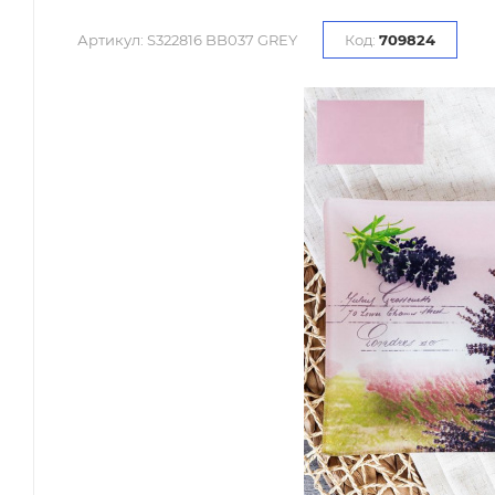
Артикул:
S322816 BB037 GREY
Код:
709824