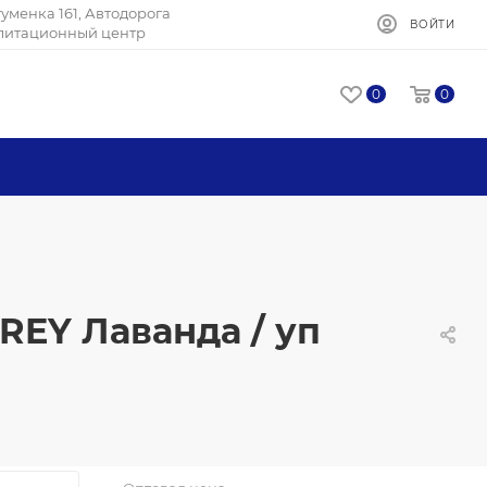
Игуменка 161, Автодорога
ВОЙТИ
илитационный центр
0
0
REY Лаванда / уп