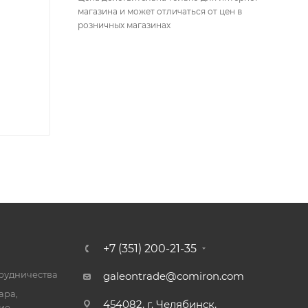
магазина и может отличаться от цен в
розничных магазинах
+7 (351) 200-21-35
трудничества
galeontrade@comiron.com
ара,
454082, г. Челябинск,
ие