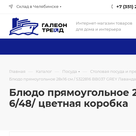
+7 (351)
Склад в Челябинске
Интернет-магазин товаров
для дома и интерьера
—
—
—
Главная
Каталог
Посуда
Столовая посуда и п
Блюдо прямоугольное 28x16 см / S322816 BB037 GREY Лаванда 
Блюдо прямоугольное 28
6/48/ цветная коробка