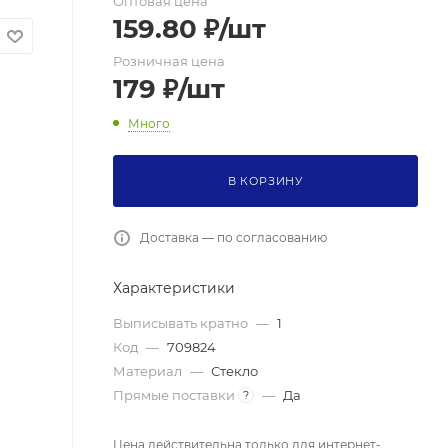
Оптовая цена
159.80
₽
/шт
Розничная цена
179
₽
/шт
Много
В КОРЗИНУ
Доставка — по согласованию
Характеристики
Выписывать кратно
—
1
Код
—
709824
Материал
—
Стекло
Прямые поставки
—
Да
?
Цена действительна только для интернет-