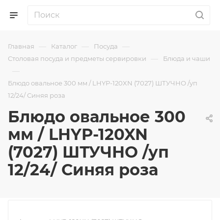
—
—
—
Главная
Каталог
Посуда
—
Столовая посуда и предметы сервировки
Блюда и чаши
—
Блюдо овальное 300 мм / LHYP-120XN (7027) ШТУЧНО /уп
12/24/ Синяя роза
Блюдо овальное 300
мм / LHYP-120XN
(7027) ШТУЧНО /уп
12/24/ Синяя роза