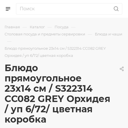
—
—
—
Главная
Каталог
Посуда
—
Столовая посуда и предметы сервировки
Блюда и чаши
—
Блюдо прямоугольное 23x14 см / S322314 CC082 GREY
Орхидея / уп 6/72/ цветная коробка
Блюдо
прямоугольное
23x14 см / S322314
CC082 GREY Орхидея
/ уп 6/72/ цветная
коробка