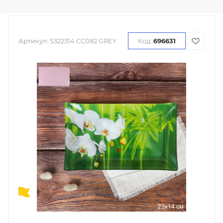
Артикул:
S322314 CC082 GREY
Код:
696631