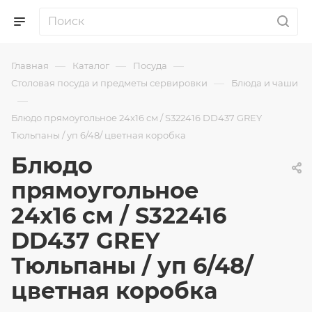
—
—
—
Главная
Каталог
Посуда
—
Столовая посуда и предметы сервировки
Блюда и чаши
—
Блюдо прямоугольное 24x16 см / S322416 DD437 GREY
Тюльпаны / уп 6/48/ цветная коробка
Блюдо
прямоугольное
24x16 см / S322416
DD437 GREY
Тюльпаны / уп 6/48/
цветная коробка