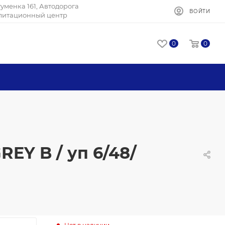
Игуменка 161, Автодорога
ВОЙТИ
илитационный центр
0
0
EY B / уп 6/48/