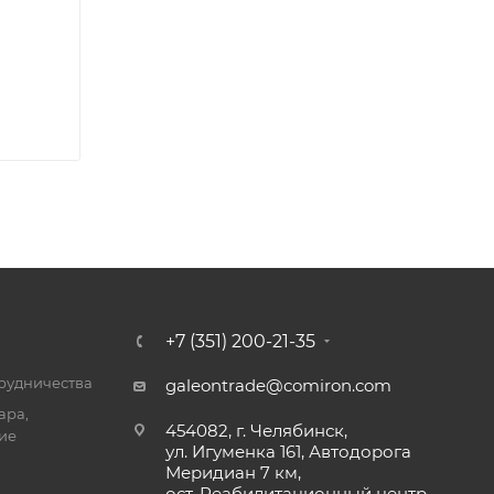
+7 (351) 200-21-35
трудничества
galeontrade@comiron.com
ара,
454082, г. Челябинск,
ие
ул. Игуменка 161, Автодорога
Меридиан 7 км,
ост. Реабилитационный центр