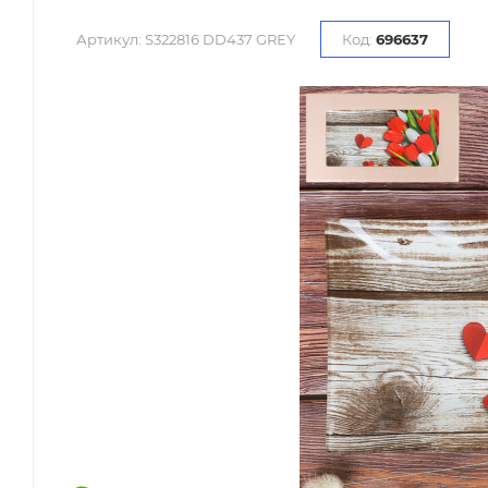
Артикул:
S322816 DD437 GREY
Код:
696637