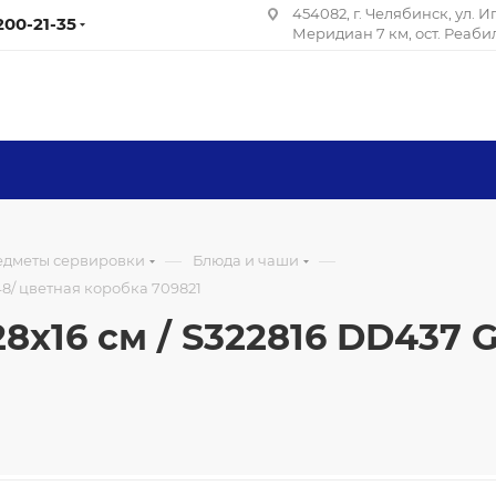
454082, г. Челябинск, ул. 
 200-21-35
Меридиан 7 км, ост. Реаб
—
—
редметы сервировки
Блюда и чаши
48/ цветная коробка 709821
x16 см / S322816 DD437 GR
1