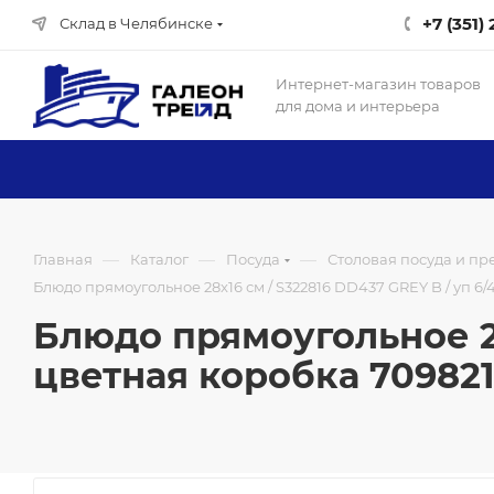
+7 (351)
Склад в Челябинске
Интернет-магазин товаров
для дома и интерьера
—
—
—
Главная
Каталог
Посуда
Столовая посуда и п
Блюдо прямоугольное 28x16 см / S322816 DD437 GREY B / уп 6/
Блюдо прямоугольное 28
цветная коробка 70982