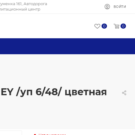
Игуменка 161, Автодорога
ВОЙТИ
илитационный центр
0
0
EY /уп 6/48/ цветная