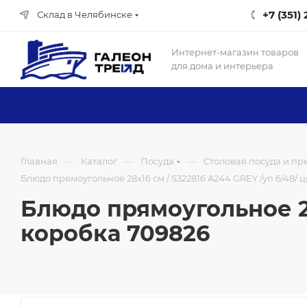
+7 (351)
Склад в Челябинске
Интернет-магазин товаров
для дома и интерьера
—
—
—
Главная
Каталог
Посуда
Столовая посуда и п
Блюдо прямоугольное 28x16 см / S322816 A244 GREY /уп 6/48/
Блюдо прямоугольное 28
коробка 709826