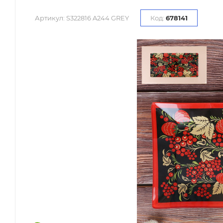
Артикул:
S322816 A244 GREY
Код:
678141