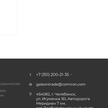
+7 (351) 200-21-35
трудничества
galeontrade@comiron.com
ара,
454082, г. Челябинск,
ие
ул. Игуменка 161, Автодорога
Меридиан 7 км,
ост. Реабилитационный центр