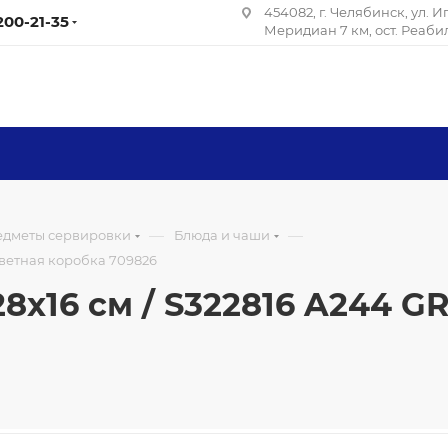
454082, г. Челябинск, ул. 
 200-21-35
Меридиан 7 км, ост. Реаб
—
—
редметы сервировки
Блюда и чаши
 цветная коробка 709826
x16 см / S322816 A244 GR