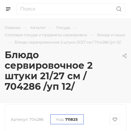
—
—
—
Главная
Каталог
Посуда
—
Столовая посуда и предметы сервировки
Блюда и чаши
—
Блюдо сервировочное 2 штуки 21/27 см / 704286 /уп 12/
Блюдо
сервировочное 2
штуки 21/27 см /
704286 /уп 12/
Артикул:
704286
Код:
711825