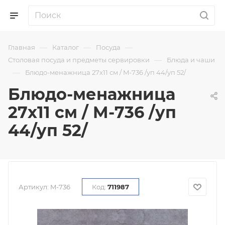
—
—
—
Главная
Каталог
Посуда
—
Столовая посуда и предметы сервировки
Блюда и чаши
—
Блюдо-менажница 27х11 см / M-736 /уп 44/уп 52/
Блюдо-менажница
27х11 см / M-736 /уп
44/уп 52/
Артикул:
M-736
Код:
711987