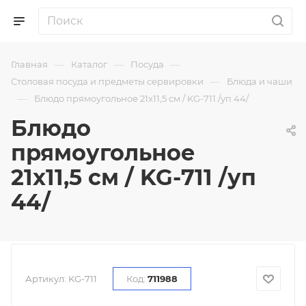
—
—
—
Главная
Каталог
Посуда
—
Столовая посуда и предметы сервировки
Блюда и чаши
—
Блюдо прямоугольное 21х11,5 см / KG-711 /уп 44/
Блюдо
прямоугольное
21х11,5 см / KG-711 /уп
44/
Артикул:
KG-711
Код:
711988