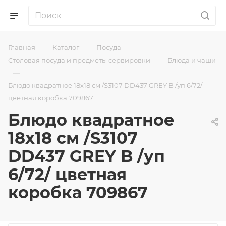
—
—
—
Главная
Каталог
Посуда
—
Столовая посуда и предметы сервировки
Блюда и чаши
—
Блюдо квадратное 18х18 см /S3107 DD437 GREY B /уп 6/72/
цветная коробка 709867
Блюдо квадратное
18х18 см /S3107
DD437 GREY B /уп
6/72/ цветная
коробка 709867