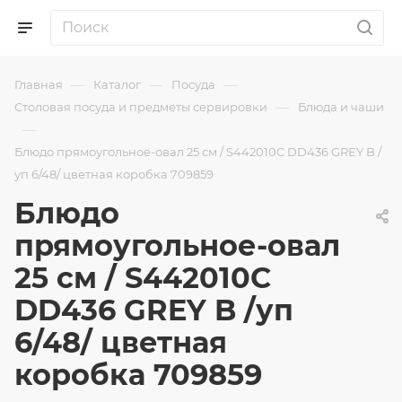
—
—
—
Главная
Каталог
Посуда
—
Столовая посуда и предметы сервировки
Блюда и чаши
—
Блюдо прямоугольное-овал 25 см / S442010C DD436 GREY B /
уп 6/48/ цветная коробка 709859
Блюдо
прямоугольное-овал
25 см / S442010C
DD436 GREY B /уп
6/48/ цветная
коробка 709859