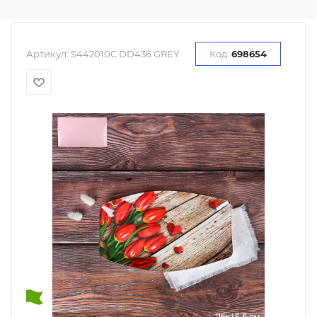
Артикул:
S442010C DD436 GREY
Код:
698654