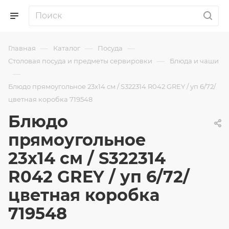
—
—
—
Главная
Каталог
Посуда
—
Столовая посуда и предметы сервировки
Блюда и чаши
—
Блюдо прямоугольное 23x14 см / S322314 R042 GREY / уп 6/72/
цветная коробка 719548
Блюдо
прямоугольное
23x14 см / S322314
R042 GREY / уп 6/72/
цветная коробка
719548