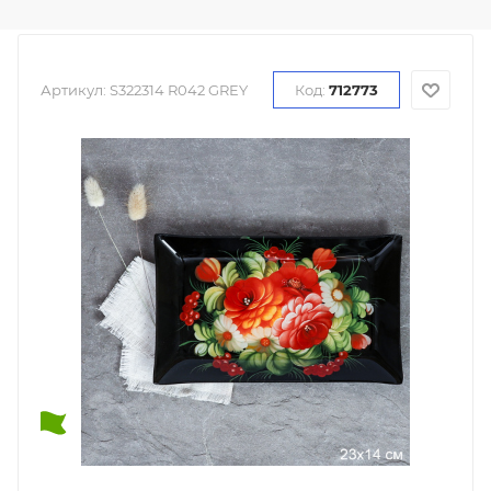
Артикул:
S322314 R042 GREY
Код:
712773