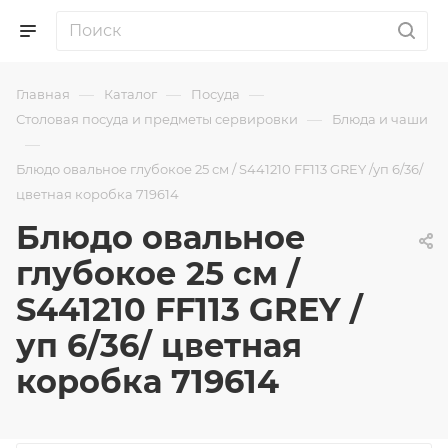
—
—
—
Главная
Каталог
Посуда
—
Столовая посуда и предметы сервировки
Блюда и чаши
—
Блюдо овальное глубокое 25 см / S441210 FF113 GREY /уп 6/36/
цветная коробка 719614
Блюдо овальное
глубокое 25 см /
S441210 FF113 GREY /
уп 6/36/ цветная
коробка 719614