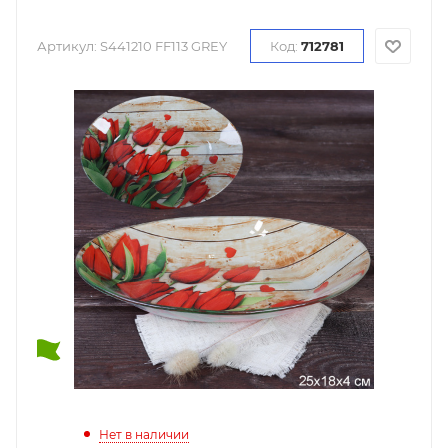
Артикул:
S441210 FF113 GREY
Код:
712781
Нет в наличии