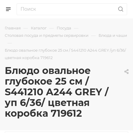
—
—
—
Главная
Каталог
Посуда
—
Столовая посуда и предметы сервировки
Блюда и чаши
—
Блюдо овальное глубокое 25 см / S441210 A244 GREY /уп 6/36/
цветная коробка 719612
Блюдо овальное
глубокое 25 см /
S441210 A244 GREY /
уп 6/36/ цветная
коробка 719612