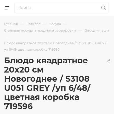
—
—
—
Главная
Каталог
Посуда
—
Столовая посуда и предметы сервировки
Блюда и чаши
—
Блюдо квадратное 20х20 см Новогоднее / S3108 U051 GREY /
уп 6/48/ цветная коробка 719596
Блюдо квадратное
20х20 см
Новогоднее / S3108
U051 GREY /уп 6/48/
цветная коробка
719596