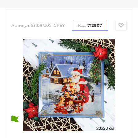
Артикул:
S3108 U051 GREY
Код:
712807