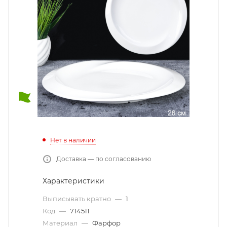
Нет в наличии
Доставка — по согласованию
Характеристики
Выписывать кратно
—
1
Код
—
714511
Материал
—
Фарфор