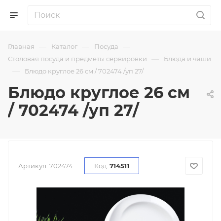
—
—
—
Главная
Каталог
Посуда
—
Столовая посуда и предметы сервировки
Блюда и чаши
—
Блюдо круглое 26 см / 702474 /уп 27/
Блюдо круглое 26 см
/ 702474 /уп 27/
Артикул:
702474
Код:
714511