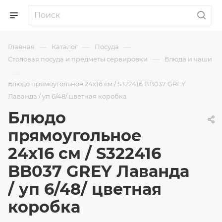
—
—
—
Главная
Каталог
Посуда
—
Столовая посуда и предметы сервировки
Блюда и чаши
—
Блюдо прямоугольное 24x16 см / S322416 BB037 GREY
Лаванда / уп 6/48/ цветная коробка
Блюдо
прямоугольное
24x16 см / S322416
BB037 GREY Лаванда
/ уп 6/48/ цветная
коробка