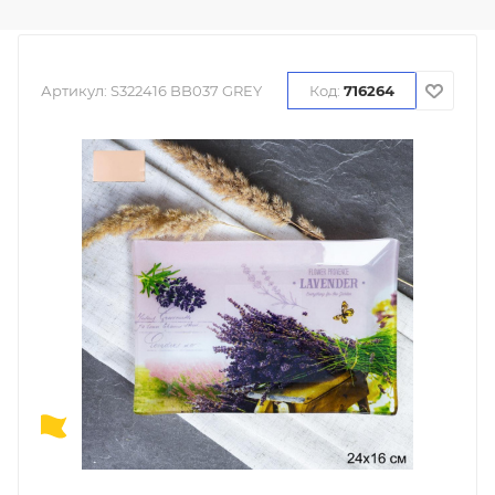
Артикул:
S322416 BB037 GREY
Код:
716264