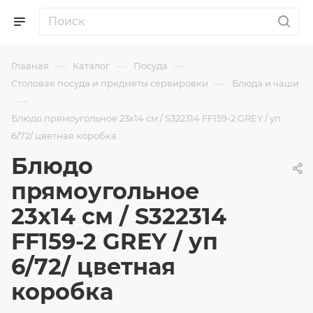
—
—
—
Главная
Каталог
Посуда
—
Столовая посуда и предметы сервировки
Блюда и чаши
—
Блюдо прямоугольное 23x14 см / S322314 FF159-2 GREY / уп
6/72/ цветная коробка
Блюдо
прямоугольное
23x14 см / S322314
FF159-2 GREY / уп
6/72/ цветная
коробка