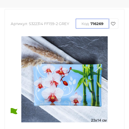
Артикул:
S322314 FF159-2 GREY
Код:
716269