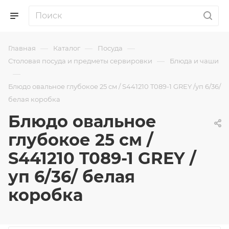
—
—
—
Главная
Каталог
Посуда
—
Столовая посуда и предметы сервировки
Блюда и чаши
—
Блюдо овальное глубокое 25 см / S441210 T089-1 GREY /уп 6/36/
белая коробка
Блюдо овальное
глубокое 25 см /
S441210 T089-1 GREY /
уп 6/36/ белая
коробка