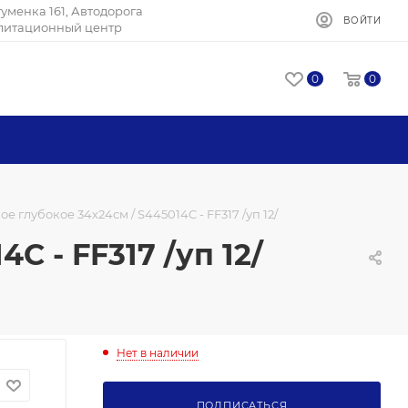
Игуменка 161, Автодорога
ВОЙТИ
илитационный центр
0
0
 глубокое 34х24см / S445014C - FF317 /уп 12/
 - FF317 /уп 12/
Нет в наличии
ПОДПИСАТЬСЯ