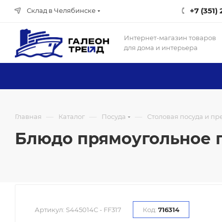
+7 (351)
Склад в Челябинске
Интернет-магазин товаров
для дома и интерьера
—
—
—
Главная
Каталог
Посуда
Столовая посуда и п
Блюдо прямоугольное гл
Артикул:
S445014C - FF317
Код:
716314