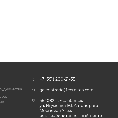
+7 (351) 200-21-35
трудничества
galeontrade@comiron.com
ара,
454082, г. Челябинск,
ие
ул. Игуменка 161, Автодорога
Меридиан 7 км,
ост. Реабилитационный центр