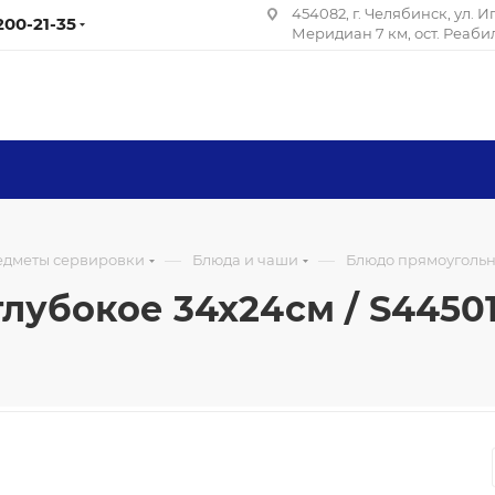
454082, г. Челябинск, ул. 
 200-21-35
Меридиан 7 км, ост. Реаб
—
—
редметы сервировки
Блюда и чаши
Блюдо прямоугольное
убокое 34х24см / S445014C