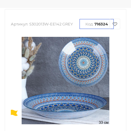
Артикул:
S302013W-EE142 GREY
Код:
716324