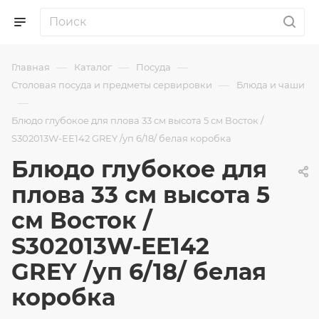
—
—
—
Главная
Каталог
Посуда
—
Столовая посуда и предметы сервировки
Блюда и чаши
—
Блюдо глубокое для плова 33 см высота 5 см Восток /
S302013W-EE142 GREY /уп 6/18/ белая коробка
Блюдо глубокое для
плова 33 см высота 5
см Восток /
S302013W-EE142
GREY /уп 6/18/ белая
коробка