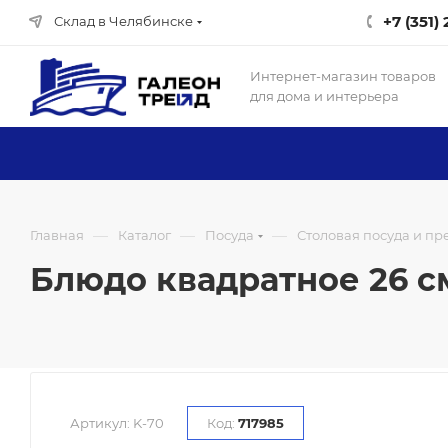
+7 (351)
Склад в Челябинске
Интернет-магазин товаров
для дома и интерьера
—
—
—
Главная
Каталог
Посуда
Столовая посуда и п
Блюдо квадратное 26 см 
Артикул:
K-70
Код:
717985