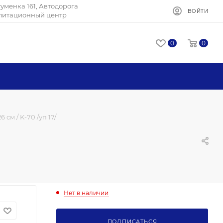
Игуменка 161, Автодорога
ВОЙТИ
илитационный центр
0
0
см / K-70 /уп 17/
Нет в наличии
ПОДПИСАТЬСЯ