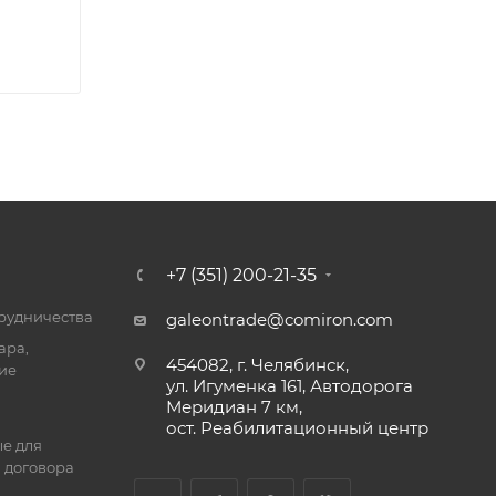
+7 (351) 200-21-35
трудничества
galeontrade@comiron.com
ара,
454082, г. Челябинск,
ие
ул. Игуменка 161, Автодорога
Меридиан 7 км,
ост. Реабилитационный центр
е для
 договора