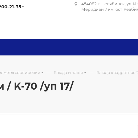
454082, г. Челябинск, ул. 
 200-21-35
Меридиан 7 км, ост. Реаб
—
—
редметы сервировки
Блюда и чаши
Блюдо квадратное 26 
/ K-70 /уп 17/