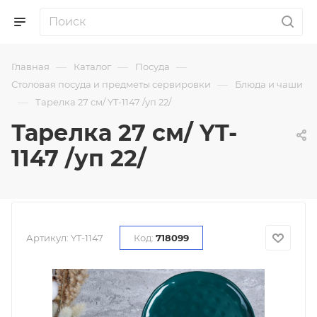
—
—
—
Главная
Каталог
Посуда
—
Столовая посуда и предметы сервировки
Блюда и чаши
—
Тарелка 27 см/ YT-1147 /уп 22/
Тарелка 27 см/ YT-
1147 /уп 22/
Артикул:
YT-1147
Код:
718099