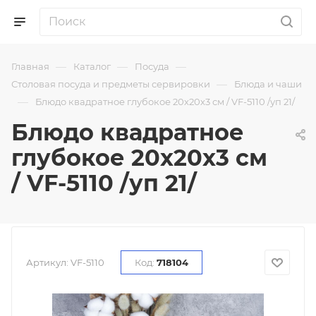
—
—
—
Главная
Каталог
Посуда
—
Столовая посуда и предметы сервировки
Блюда и чаши
—
Блюдо квадратное глубокое 20х20х3 см / VF-5110 /уп 21/
Блюдо квадратное
глубокое 20х20х3 см
/ VF-5110 /уп 21/
Артикул:
VF-5110
Код:
718104