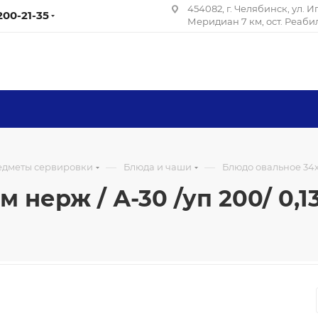
454082, г. Челябинск, ул. 
 200-21-35
Меридиан 7 км, ост. Реаб
—
—
редметы сервировки
Блюда и чаши
Блюдо овальное 34х2
 нерж / А-30 /уп 200/ 0,1