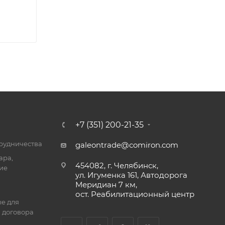
+7 (351) 200-21-35
трудничества
galeontrade@comiron.com
ара,
454082, г. Челябинск,
ие
ул. Игуменка 161, Автодорога
Меридиан 7 км,
ост. Реабилитационный центр
е для
 договора