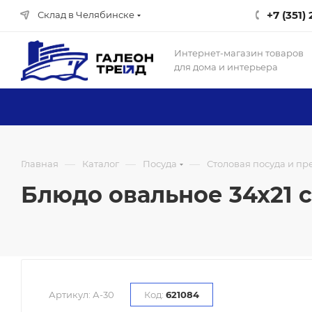
+7 (351)
Склад в Челябинске
Интернет-магазин товаров
для дома и интерьера
—
—
—
Главная
Каталог
Посуда
Столовая посуда и п
Блюдо овальное 34х21 см
Артикул:
А-30
Код:
621084