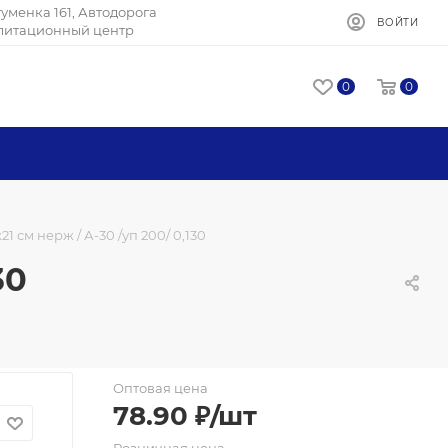
Игуменка 161, Автодорога
ВОЙТИ
илитационный центр
0
0
1 см нерж / А-30 /уп 200/ 0,130
30
Оптовая цена
78.90
₽
/шт