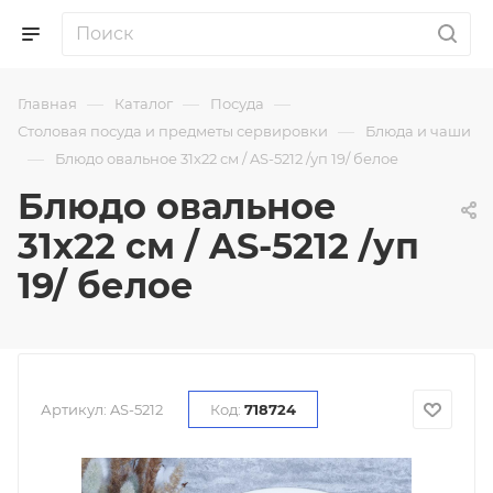
—
—
—
Главная
Каталог
Посуда
—
Столовая посуда и предметы сервировки
Блюда и чаши
—
Блюдо овальное 31х22 см / AS-5212 /уп 19/ белое
Блюдо овальное
31х22 см / AS-5212 /уп
19/ белое
Артикул:
AS-5212
Код:
718724