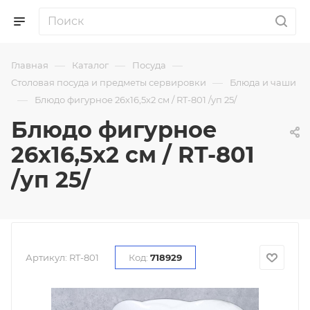
—
—
—
Главная
Каталог
Посуда
—
Столовая посуда и предметы сервировки
Блюда и чаши
—
Блюдо фигурное 26х16,5х2 см / RT-801 /уп 25/
Блюдо фигурное
26х16,5х2 см / RT-801
/уп 25/
Артикул:
RT-801
Код:
718929