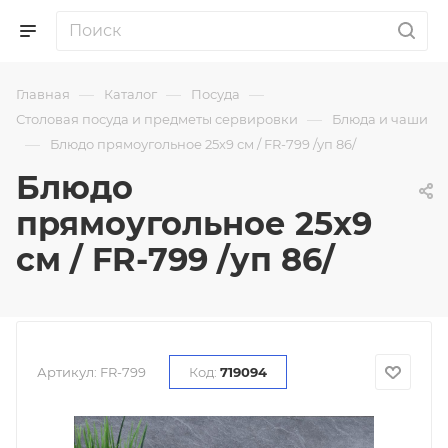
—
—
—
Главная
Каталог
Посуда
—
Столовая посуда и предметы сервировки
Блюда и чаши
—
Блюдо прямоугольное 25х9 см / FR-799 /уп 86/
Блюдо
прямоугольное 25х9
см / FR-799 /уп 86/
Артикул:
FR-799
Код:
719094