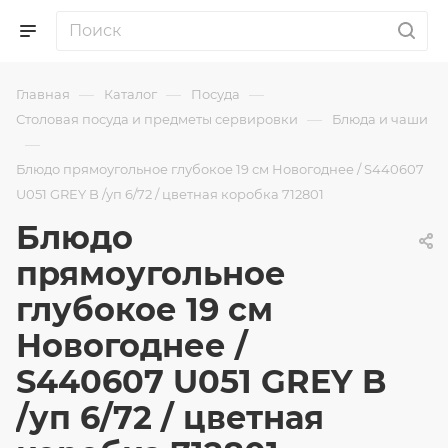
—
—
—
Главная
Каталог
Посуда
—
Столовая посуда и предметы сервировки
Блюда и чаши
—
Блюдо прямоугольное глубокое 19 см Новогоднее / S440607
U051 GREY B /уп 6/72 / цветная коробка 712801
Блюдо
прямоугольное
глубокое 19 см
Новогоднее /
S440607 U051 GREY B
/уп 6/72 / цветная