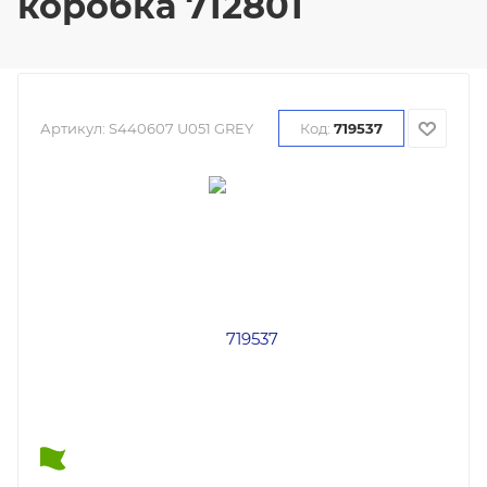
коробка 712801
Артикул:
S440607 U051 GREY
Код:
719537