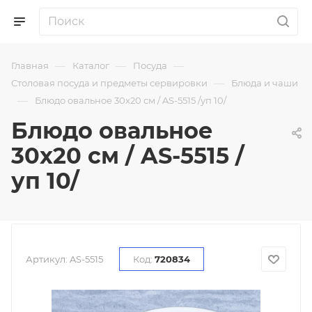
—
—
—
Главная
Каталог
Посуда
—
Столовая посуда и предметы сервировки
Блюда и чаши
—
Блюдо овальное 30х20 см / AS-5515 /уп 10/
Блюдо овальное
30х20 см / AS-5515 /
уп 10/
Артикул:
AS-5515
Код:
720834