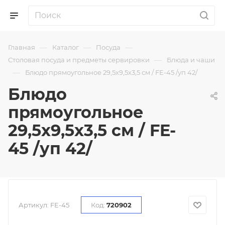
—
—
—
Главная
Каталог
Посуда
—
Столовая посуда и предметы сервировки
Блюда и чаши
—
Блюдо прямоугольное 29,5х9,5х3,5 см / FE-45 /уп 42/
Блюдо
прямоугольное
29,5х9,5х3,5 см / FE-
45 /уп 42/
Артикул:
FE-45
Код:
720902