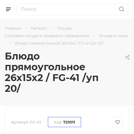
—
—
—
Главная
Каталог
Посуда
—
Столовая посуда и предметы сервировки
Блюда и чаши
—
Блюдо прямоугольное 26х15х2 / FG-41 /уп 20/
Блюдо
прямоугольное
26х15х2 / FG-41 /уп
20/
Артикул:
FG-41
Код:
721011