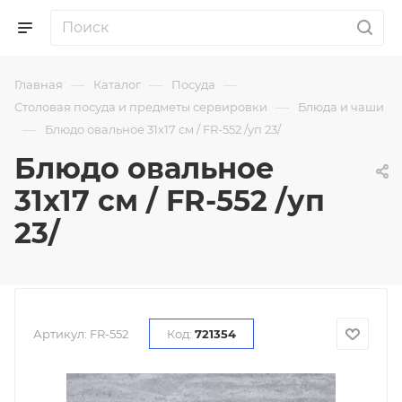
—
—
—
Главная
Каталог
Посуда
—
Столовая посуда и предметы сервировки
Блюда и чаши
—
Блюдо овальное 31х17 см / FR-552 /уп 23/
Блюдо овальное
31х17 см / FR-552 /уп
23/
Артикул:
FR-552
Код:
721354