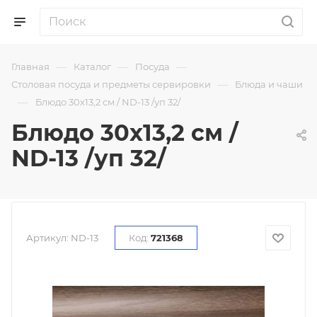
—
—
—
Главная
Каталог
Посуда
—
Столовая посуда и предметы сервировки
Блюда и чаши
—
Блюдо 30х13,2 см / ND-13 /уп 32/
Блюдо 30х13,2 см /
ND-13 /уп 32/
Артикул:
ND-13
Код:
721368