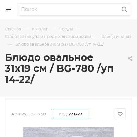
—
—
—
Главная
Каталог
Посуда
—
Столовая посуда и предметы сервировки
Блюда и чаши
—
Блюдо овальное 31х19 см / BG-780 /уп 14-22/
Блюдо овальное
31х19 см / BG-780 /уп
14-22/
Артикул:
BG-780
Код:
721377