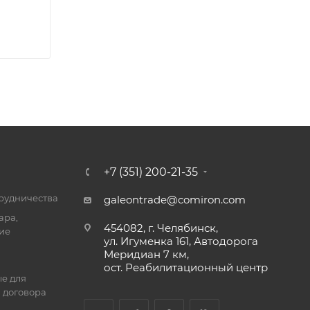
+7 (351) 200-21-35
трудничества
galeontrade@comiron.com
ара,
454082, г. Челябинск,
ие
ул. Игуменка 161, Автодорога
Меридиан 7 км,
ост. Реабилитационный центр
е для
 договора