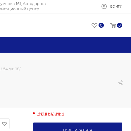
Игуменка 161, Автодорога
ВОЙТИ
илитационный центр
0
0
-54 /уп 18/
Нет в наличии
ПОДПИСАТЬСЯ