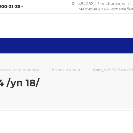
454082, г. Челябинск, ул. 
 200-21-35
Меридиан 7 км, ост. Реаб
—
—
редметы сервировки
Блюда и чаши
Блюдо 29.5х17 см / KU
 /уп 18/