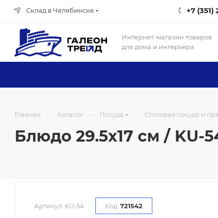
+7 (351)
Склад в Челябинске
Интернет-магазин товаров
для дома и интерьера
—
—
—
Главная
Каталог
Посуда
Столовая посуда и п
Блюдо 29.5х17 см / KU-54
Артикул:
KU-54
Код:
721542