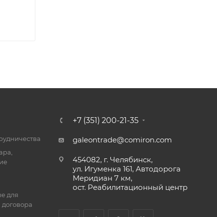
+7 (351) 200-21-35
трудничества
galeontrade@comiron.com
ара,
454082, г. Челябинск,
ие
ул. Игуменка 161, Автодорога
Меридиан 7 км,
ост. Реабилитационный центр
е для
 договора