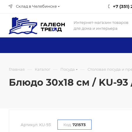
+7 (351)
Склад в Челябинске
Интернет-магазин товаров
для дома и интерьера
—
—
—
Главная
Каталог
Посуда
Столовая посуда и п
Блюдо 30х18 см / KU-93 
Артикул:
KU-93
Код:
721573