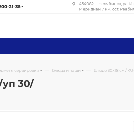
454082, г. Челябинск, ул. 
 200-21-35
Меридиан 7 км, ост. Реаб
—
—
редметы сервировки
Блюда и чаши
Блюдо 30х18 см / KU-
/уп 30/