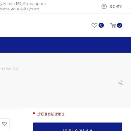
Игуменка 161, Автодорога
ВОЙТИ
илитационный центр
0
0
93 /уп 30/
Нет в наличии
ПОДПИСАТЬСЯ