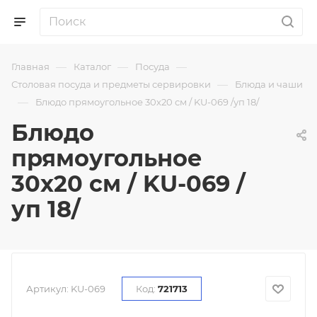
—
—
—
Главная
Каталог
Посуда
—
Столовая посуда и предметы сервировки
Блюда и чаши
—
Блюдо прямоугольное 30х20 см / KU-069 /уп 18/
Блюдо
прямоугольное
30х20 см / KU-069 /
уп 18/
Артикул:
KU-069
Код:
721713