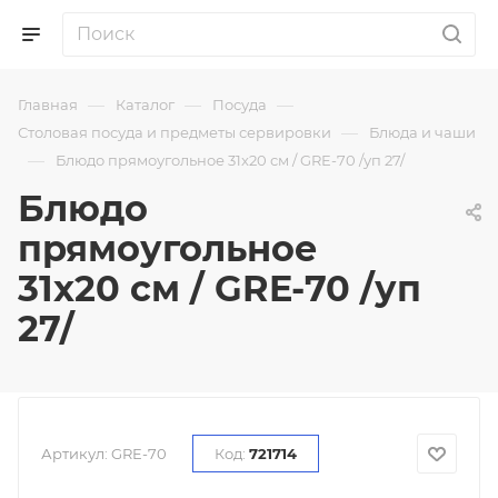
—
—
—
Главная
Каталог
Посуда
—
Столовая посуда и предметы сервировки
Блюда и чаши
—
Блюдо прямоугольное 31x20 см / GRE-70 /уп 27/
Блюдо
прямоугольное
31x20 см / GRE-70 /уп
27/
Артикул:
GRE-70
Код:
721714