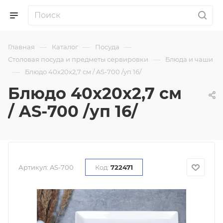
—
—
—
Главная
Каталог
Посуда
—
Столовая посуда и предметы сервировки
Блюда и чаши
—
Блюдо 40х20х2,7 см / AS-700 /уп 16/
Блюдо 40х20х2,7 см
/ AS-700 /уп 16/
Артикул:
AS-700
Код:
722471