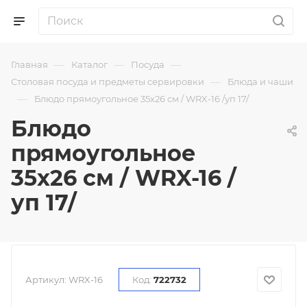
—
—
—
Главная
Каталог
Посуда
—
Столовая посуда и предметы сервировки
Блюда и чаши
—
Блюдо прямоугольное 35х26 см / WRX-16 /уп 17/
Блюдо
прямоугольное
35х26 см / WRX-16 /
уп 17/
Артикул:
WRX-16
Код:
722732