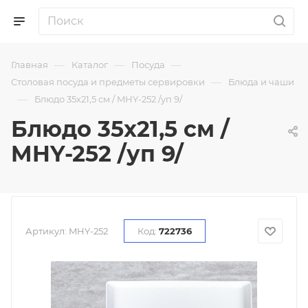
—
—
—
Главная
Каталог
Посуда
—
Столовая посуда и предметы сервировки
Блюда и чаши
—
Блюдо 35х21,5 см / MHY-252 /уп 9/
Блюдо 35х21,5 см /
MHY-252 /уп 9/
Артикул:
MHY-252
Код:
722736