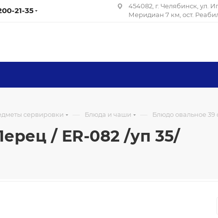
454082, г. Челябинск, ул. 
 200-21-35
Меридиан 7 км, ост. Реаб
—
—
редметы сервировки
Блюда и чаши
Блюдо овальное 39 с
ерец / ER-082 /уп 35/