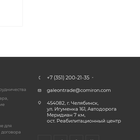
+7 (351) 200-21-35
трудничества
galeontrade@comiron.com
ара,
454082, г. Челябинск,
ие
ул. Игуменка 161, Автодорога
Меридиан 7 км,
ост. Реабилитационный центр
е для
 договора