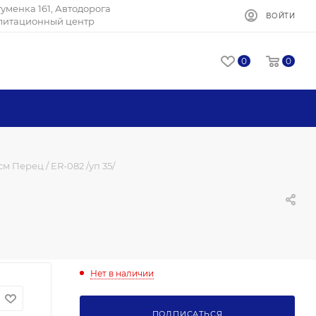
Игуменка 161, Автодорога
ВОЙТИ
илитационный центр
0
0
м Перец / ER-082 /уп 35/
Нет в наличии
ПОДПИСАТЬСЯ