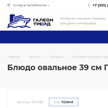
+7 (351)
Склад в Челябинске
Интернет-магазин товаров
для дома и интерьера
—
—
—
Главная
Каталог
Посуда
Столовая посуда и п
Блюдо овальное 39 см П
Артикул:
ER-082
Код:
722845